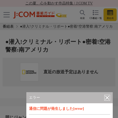
この夏、心を動かす作品特集 | J:COM TV
検索
CS番組一覧
番組表
番組表
●潜入!クリミナル・リポート●密着!空港警察:南アメリカ
●潜入!クリミナル・リポート●密着!空港
警察:南アメリカ
直近の放送予定はありません
エラー
通信に問題が発生しました[error]
同じジャンルのおすすめ番組