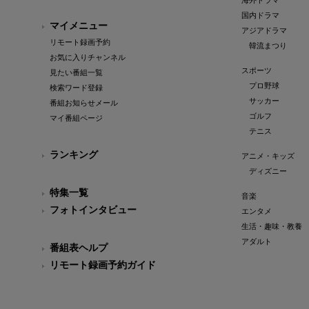
海外ドラマ
国内ドラマ
マイメニュー
アジアドラマ
リモート録画予約
韓流まつり
お気に入りチャンネル
スポーツ
見たい番組一覧
プロ野球
検索ワード登録
サッカー
番組お知らせメール
ゴルフ
マイ番組ページ
テニス
ランキング
アニメ・キッズ
ディズニー
特集一覧
音楽
フォトインタビュー
エンタメ
生活・趣味・教養
アダルト
番組表ヘルプ
リモート録画予約ガイド