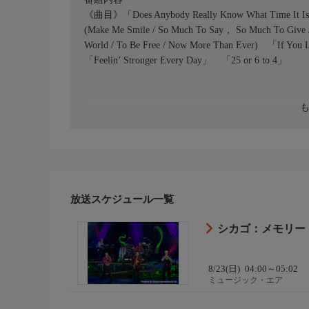
《曲目》「Does Anybody Really Know What Time It Is
(Make Me Smile / So Much To Say， So Much To Give / A
World / To Be Free / Now More Than Ever) 「If 
「Feelin’ Stronger Every Day」 「25 or 6 to 4」
放送スケジュール一覧
シカゴ：メモリー
8/23(日)
04:00～05:02
ミュージック・エア