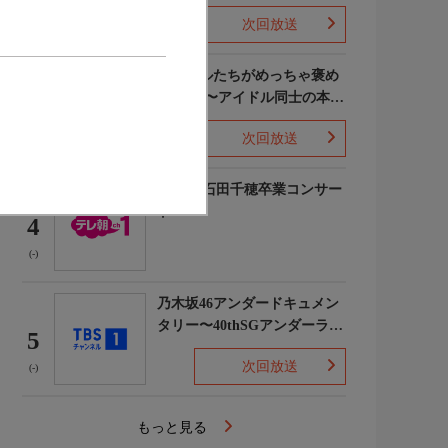
次回放送
(5)
ライバルたちがめっちゃ褒め
てくる!〜アイドル同士の本音
3
レビューSP〜
次回放送
(8)
STU48 石田千穂卒業コンサー
ト
4
(-)
乃木坂46アンダードキュメン
タリー〜40thSGアンダーライ
5
ブ舞台裏〜
次回放送
(-)
もっと見る