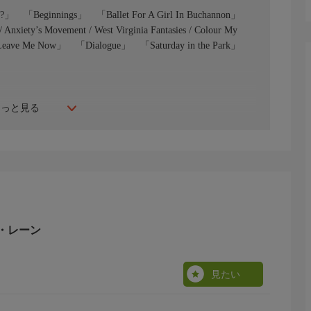
?」 「Beginnings」 「Ballet For A Girl In Buchannon」
nxiety’s Movement / West Virginia Fantasies / Colour My
You Leave Me Now」 「Dialogue」 「Saturday in the Park」
もっと見る
・レーン
見たい