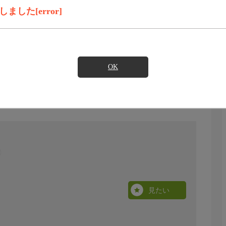
した[error]
OK
見たい