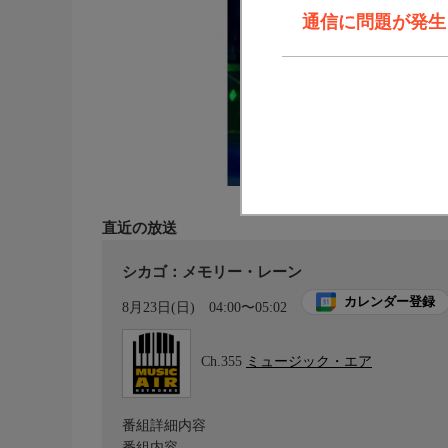
通信に問題が発生しま
直近の放送
シカゴ：メモリー・レーン
カレンダー登録
8月23日(日)
04:00〜05:02
Ch.355
ミュージック・エア
番組詳細内容
番組内容