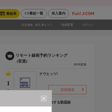
CS番組一覧
加入案内
番組表
地域変更
ログイン
設定地域：
東京 東エリア
リモート録画予約ランキング
(音楽)
08/06更新
ナウヒッツ!
1
次回放送
(2)
列車で旅する歌謡曲
2