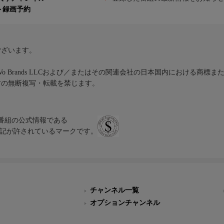
ト録画予約
ございます。
iVo Brands LLCおよび／またはその関連会社の日本国内における商標
材の無断複写・転載を禁じます。
、テレビ番組の公式情報である
スにのみ表記が許されているマークです。
チャンネル一覧
オプションチャンネル