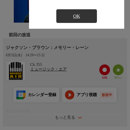
OK
前回の放送
ジャクソン・ブラウン：メモリー・レーン
8月5日(水)
14:29〜15:32
Ch.355
ミュージック・エア
カレンダー登録
アプリ視聴
放送中
番組詳細内容
もっと見る
番組内容
《曲目》「Doctor， My Eyes」 「Time the Conqueror」 「Off