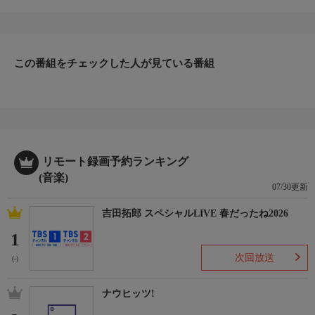
of Wonderland」 「Boulevard」 「The Barricades of Heaven」
「Lives in the Balance」 「I Am a Patriot」 「About My
Imagination」 「Culver Moon」
この番組をチェックした人が見ている番組
リモート録画予約ランキング
(音楽)
07/30更新
吉田拓郎 スペシャルLIVE 春だったね2026
1
次回放送
(-)
ナウヒッツ!