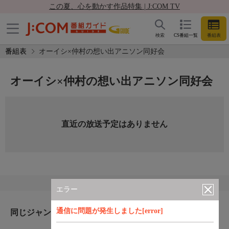
この夏、心を動かす作品特集 | J:COM TV
検索
CS番組一覧
番組表
番組表
オーイシ×仲村の想い出アニソン同好会
オーイシ×仲村の想い出アニソン同好会
直近の放送予定はありません
エラー
通信に問題が発生しました[error]
同じジャンルのおすすめ番組