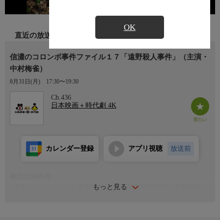
OK
直近の放送
信濃のコロンボ事件ファイル１７「遠野殺人事件」（主演・
中村梅雀）
8月31日(月)
17:30〜19:30
Ch.436
日本映画＋時代劇 4K
カレンダー登録
アプリ視聴
放送前
番組詳細内容
もっと見る
“信濃のコロンボ”こと長野県警捜査一課警部の竹村（中村梅雀）
は、妻の陽子（原日出子）と岩手県遠野市を訪れた。夫妻は、
「五百羅漢」を観光中、女性の遺体を発見。遺体の後頭部には出
血痕があり、首には索状痕が残っていることから、他殺の線が浮