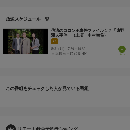
上する。
その後、岩手県警遠野中央署による現場検証の結果、遺体は独立
行政法人『森林整備機構』長野支部の職員・河合貴代（悠木千
放送スケジュール一覧
帆）と判明する。刑事の血が騒いだ竹村は、被害者が長野の人間
信濃のコロンボ事件ファイル１７「遠野
なことを理由に合同捜査を提案し、捜査に加わることに。
殺人事件」（主演・中村梅雀）
4K
8/31(月)
17:30～19:30
日本映画＋時代劇 4K
この番組をチェックした人が見ている番組
リモート録画予約ランキング