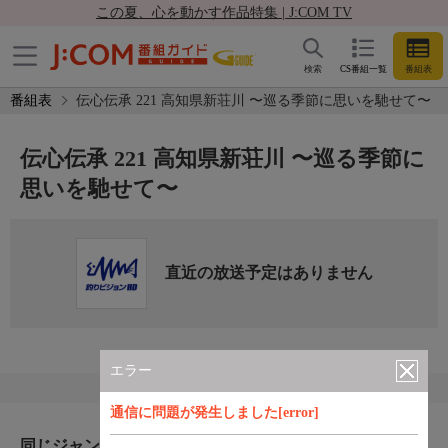
この夏、心を動かす作品特集 | J:COM TV
検索
CS番組一覧
番組表
番組表
伝心伝承 221 高知県新荘川 〜巡る季節に思いを馳せて〜
伝心伝承 221 高知県新荘川 〜巡る季節に
思いを馳せて〜
直近の放送予定はありません
エラー
通信に問題が発生しました[error]
同じジャンルのおすすめ番組