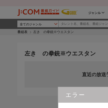
ジャンル
番組表
左きゝの拳銃※ウエスタン
左きゝの拳銃※ウエスタン
直近の放送
エラー