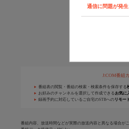
通信に問題が発生しま
J:COM番
番組表の閲覧・番組の検索・検索条件を保存する
お好みのチャンネルを選択して作成できる
お気に
録画予約に対応しているご自宅のSTBへの
リモー
番組内容、放送時間などが実際の放送内容と異なる場合が