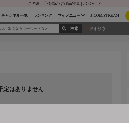
この夏、心を動かす作品特集 | J:COM TV
チャンネル一覧
ランキング
マイメニュー
J:COM STREAM
詳細検索
予定はありません