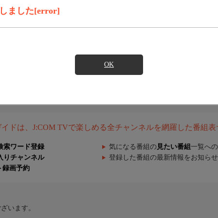
した[error]
OK
組ガイドは、J:COM TVで楽しめる全チャンネルを網羅した番組
検索ワード登録
気になる番組の
見たい番組
一覧への
入りチャンネル
登録した番組の最新情報をお知らせ
ト録画予約
ございます。