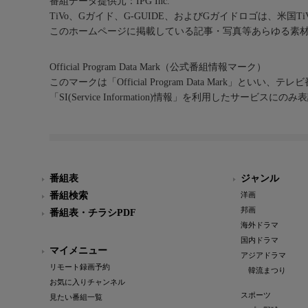
番組データ提供元：IPG Inc.
TiVo、Gガイド、G-GUIDE、およびGガイドロゴは、米国T
このホームページに掲載している記事・写真等あらゆる素
Official Program Data Mark（公式番組情報マーク）
このマークは「Official Program Data Mark」といい
「SI(Service Information)情報」を利用したサービ
番組表
ジャンル
番組検索
洋画
邦画
番組表・チラシPDF
海外ドラマ
国内ドラマ
マイメニュー
アジアドラマ
リモート録画予約
韓流まつり
お気に入りチャンネル
スポーツ
見たい番組一覧