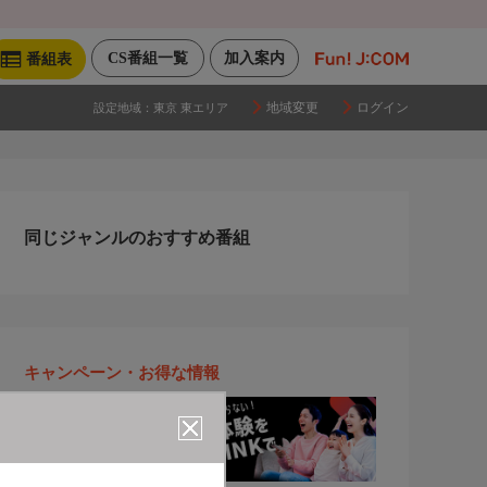
CS番組一覧
加入案内
番組表
地域変更
ログイン
設定地域：
東京 東エリア
同じジャンルのおすすめ番組
キャンペーン・お得な情報