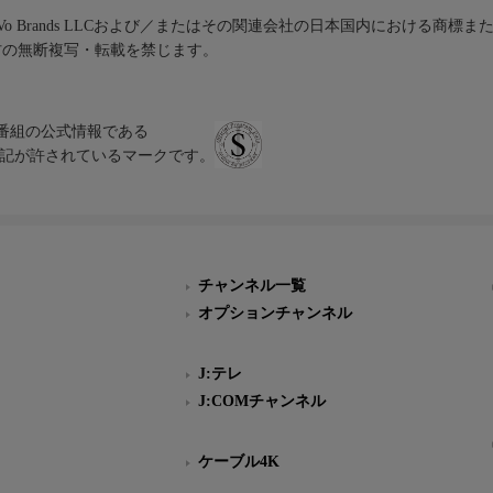
iVo Brands LLCおよび／またはその関連会社の日本国内における商標
材の無断複写・転載を禁じます。
、テレビ番組の公式情報である
スにのみ表記が許されているマークです。
チャンネル一覧
オプションチャンネル
J:テレ
J:COMチャンネル
ケーブル4K