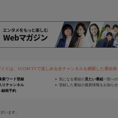
５分から放送中!
をめぐります。お楽しみに!
お気に入り”登録も、よろしければぜひ!
組ガイドは、J:COM TVで楽しめる全チャンネルを網羅した番組
検索ワード登録
気になる番組の
見たい番組
一覧への
入りチャンネル
登録した番組の最新情報をお知らせ
ト録画予約
ございます。