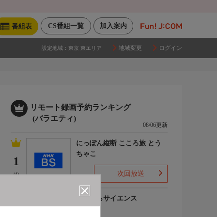
CS番組一覧
加入案内
番組表
地域変更
ログイン
設定地域：
東京 東エリア
リモート録画予約ランキング
(バラエティ)
08/06更新
にっぽん縦断 こころ旅 とう
ちゃこ
1
次回放送
(4)
いまからサイエンス
2