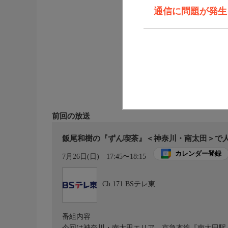
通信に問題が発生しま
前回の放送
飯尾和樹の『ずん喫茶』＜神奈川・南太田＞で人気
カレンダー登録
7月26日(日)
17:45〜18:15
Ch.171
BSテレ東
番組内容
今回は神奈川・南太田エリア。京急本線『南太田駅