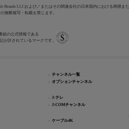
iVo Brands LLCおよび／またはその関連会社の日本国内における商標
材の無断複写・転載を禁じます。
、テレビ番組の公式情報である
スにのみ表記が許されているマークです。
チャンネル一覧
オプションチャンネル
J:テレ
J:COMチャンネル
ケーブル4K