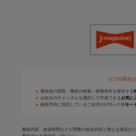
お知らせ
『飯尾和樹のずん喫茶』は毎週日曜日の夕方５時４
次回の放送は8月2日!東京・西荻窪エリアの喫茶店
放送後はTVerなどでも無料配信中です！ 便利な“
J:COM番
番組表の閲覧・番組の検索・検索条件を保存する
お好みのチャンネルを選択して作成できる
お気に
録画予約に対応しているご自宅のSTBへの
リモー
番組内容、放送時間などが実際の放送内容と異なる場合が