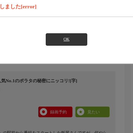
した[error]
OK
No.1のポラタの秘密にニッコリ![字]
録画予約
見たい
』の駅前から番組をスタートした飯尾さんですが…何やら