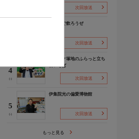
次回放送
(-)
町中華で飲ろうぜ
3
次回放送
(7)
ドランク塚地のふらっと立ち
食いそば
4
次回放送
(-)
伊集院光の偏愛博物館
5
次回放送
(-)
もっと見る