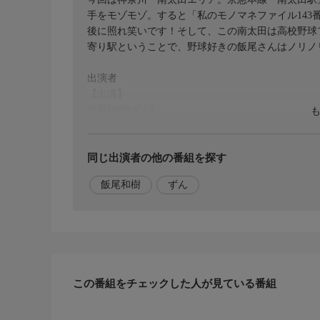
手をモゾモゾ。すると「私のモノマネファイル143
後に照れ笑いです！そして、この南太田は高校野球フ
寄り駅ということで、野球好きの飯尾さんはノリノリ
出演者
【出演】
飯尾和樹(ずん)
番組概要
「喫茶店が大好きっ！」そんな“ずんの飯尾和樹”
同じ出演者の他の番組を探す
を１杯。オススメのメニューを食べて、マスターや
飯尾和樹
ずん
を飯尾さん目線で楽しむ喫茶店めぐり旅。
ずん飯尾のBSテレ東“初冠”番組!
関連情報
【番組公式ホームページ】
https://www.bs-tvtokyo.co.jp/zunKissa/
この番組をチェックした人が見ている番組
【番組公式X】
https://x.com/BS7ch_ZunKissa