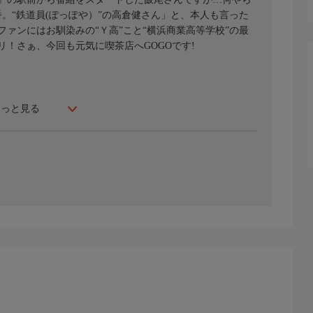
番。“鉄道員(ぽっぽや）”の高倉健さん」と、本人も言った
ァンにはお馴染みの“Ｙ高”こと“横浜商業高等学校”の最
！さぁ、今回も元気に喫茶店へGOGOです!
もっと見る
が、気になる昭和レトロな『ずん喫茶』で美味しいコーヒー
常連さんとニッコリおしゃべり。入店から退店まで、全て