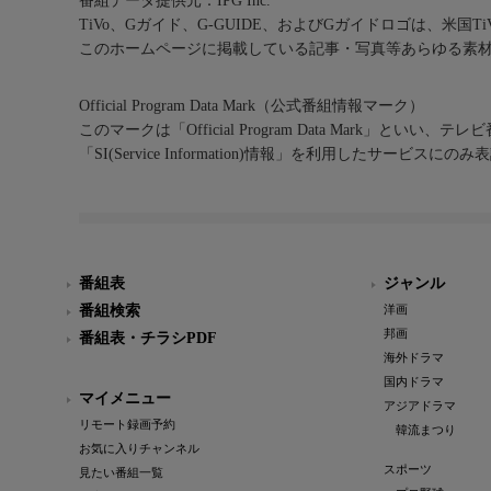
番組データ提供元：IPG Inc.
TiVo、Gガイド、G-GUIDE、およびGガイドロゴは、米国T
このホームページに掲載している記事・写真等あらゆる素
Official Program Data Mark（公式番組情報マーク）
このマークは「Official Program Data Mark」といい
「SI(Service Information)情報」を利用したサービ
番組表
ジャンル
番組検索
洋画
邦画
番組表・チラシPDF
海外ドラマ
国内ドラマ
マイメニュー
アジアドラマ
リモート録画予約
韓流まつり
お気に入りチャンネル
スポーツ
見たい番組一覧