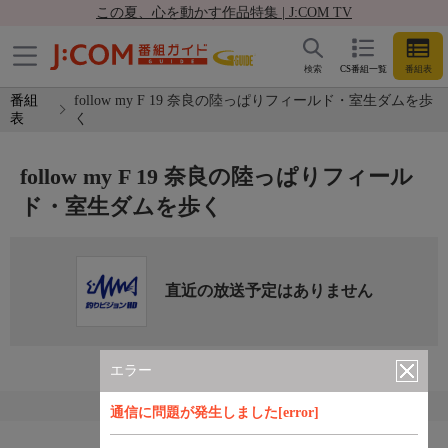
この夏、心を動かす作品特集 | J:COM TV
検索
CS番組一覧
番組表
番組
follow my F 19 奈良の陸っぱりフィールド・室生ダムを歩
表
く
follow my F 19 奈良の陸っぱりフィール
ド・室生ダムを歩く
直近の放送予定はありません
エラー
通信に問題が発生しました[error]