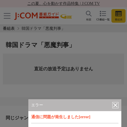
この夏、心を動かす作品特集 | J:COM TV
検索
CS番組一覧
番組表
番組表
韓国ドラマ「悪魔判事」
韓国ドラマ「悪魔判事」
直近の放送予定はありません
エラー
通信に問題が発生しました[error]
同じジャンルのおすすめ番組