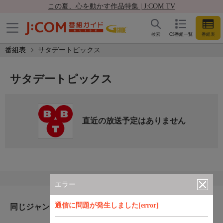
この夏、心を動かす作品特集 | J:COM TV
検索
CS番組一覧
番組表
番組表
サタデートピックス
サタデートピックス
直近の放送予定はありません
エラー
通信に問題が発生しました[error]
同じジャンルのおすすめ番組