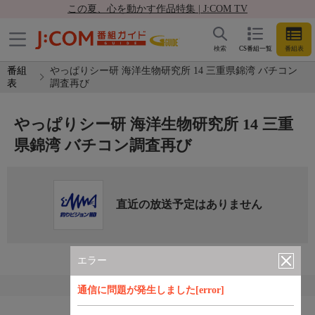
この夏、心を動かす作品特集 | J:COM TV
検索
CS番組一覧
番組表
番組
やっぱりシー研 海洋生物研究所 14 三重県錦湾 バチコン
表
調査再び
やっぱりシー研 海洋生物研究所 14 三重
県錦湾 バチコン調査再び
直近の放送予定はありません
エラー
通信に問題が発生しました[error]