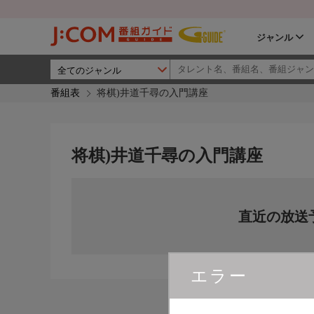
ジャンル
番組表
将棋)井道千尋の入門講座
将棋)井道千尋の入門講座
直近の放送
エラー