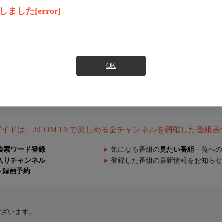
した[error]
OK
組ガイドは、J:COM TVで楽しめる全チャンネルを網羅した番組
検索ワード登録
気になる番組の
見たい番組
一覧への
入りチャンネル
登録した番組の最新情報をお知らせ
ト録画予約
ございます。