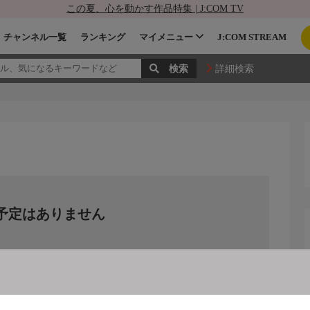
この夏、心を動かす作品特集 | J:COM TV
チャンネル一覧
ランキング
マイメニュー
J:COM STREAM
詳細検索
予定はありません