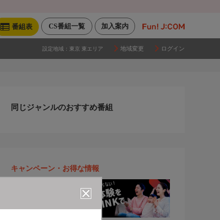
CS番組一覧
加入案内
番組表
地域変更
ログイン
設定地域：
東京 東エリア
同じジャンルのおすすめ番組
キャンペーン・お得な情報