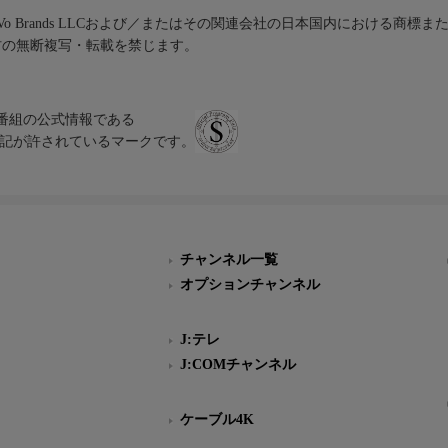
iVo Brands LLCおよび／またはその関連会社の日本国内における商標
材の無断複写・転載を禁じます。
、テレビ番組の公式情報である
スにのみ表記が許されているマークです。
チャンネル一覧
オプションチャンネル
J:テレ
J:COMチャンネル
ケーブル4K