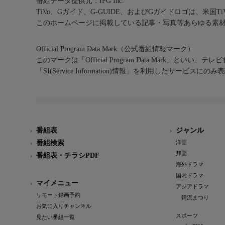
番組データ提供元：IPG Inc.
TiVo、Gガイド、G-GUIDE、およびGガイドロゴは、米国T
このホームページに掲載している記事・写真等あらゆる素
Official Program Data Mark（公式番組情報マーク）
このマークは「Official Program Data Mark」といい
「SI(Service Information)情報」を利用したサービ
番組表
ジャンル
番組検索
洋画
邦画
番組表・チラシPDF
海外ドラマ
国内ドラマ
マイメニュー
アジアドラマ
リモート録画予約
韓流まつり
お気に入りチャンネル
スポーツ
見たい番組一覧