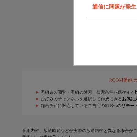
通信に問題が発生しま
J:COM番
番組表の閲覧・番組の検索・検索条件を保存する
お好みのチャンネルを選択して作成できる
お気に
録画予約に対応しているご自宅のSTBへの
リモー
番組内容、放送時間などが実際の放送内容と異なる場合が