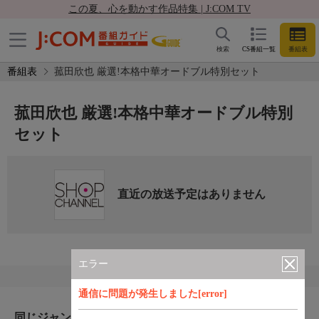
この夏、心を動かす作品特集 | J:COM TV
検索
CS番組一覧
番組表
番組表
菰田欣也 厳選!本格中華オードブル特別セット
菰田欣也 厳選!本格中華オードブル特別
セット
直近の放送予定はありません
エラー
通信に問題が発生しました[error]
同じジャンルのおすすめ番組