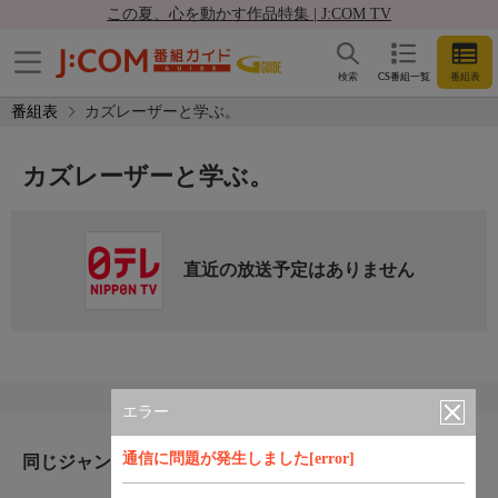
この夏、心を動かす作品特集 | J:COM TV
検索
CS番組一覧
番組表
番組表
カズレーザーと学ぶ。
カズレーザーと学ぶ。
直近の放送予定はありません
エラー
通信に問題が発生しました[error]
同じジャンルのおすすめ番組