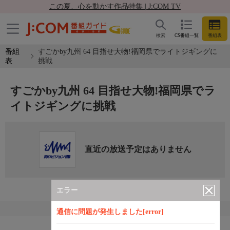
この夏、心を動かす作品特集 | J:COM TV
検索
CS番組一覧
番組表
番組
すごかby九州 64 目指せ大物!福岡県でライトジギングに
表
挑戦
すごかby九州 64 目指せ大物!福岡県でラ
イトジギングに挑戦
直近の放送予定はありません
エラー
通信に問題が発生しました[error]