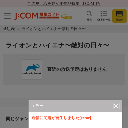
この夏、心を動かす作品特集 | J:COM TV
検索
CS番組一覧
番組表
番組表
ライオンとハイエナ〜敵対の日々〜
ライオンとハイエナ〜敵対の日々〜
直近の放送予定はありません
エラー
通信に問題が発生しました[error]
同じジャンルのおすすめ番組