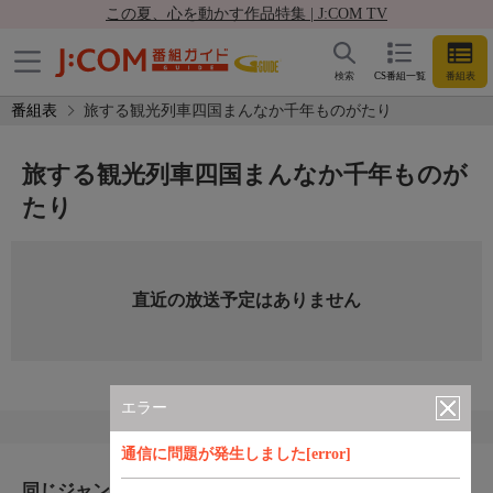
この夏、心を動かす作品特集 | J:COM TV
検索
CS番組一覧
番組表
番組表
旅する観光列車四国まんなか千年ものがたり
旅する観光列車四国まんなか千年ものが
たり
直近の放送予定はありません
エラー
通信に問題が発生しました[error]
同じジャンルのおすすめ番組