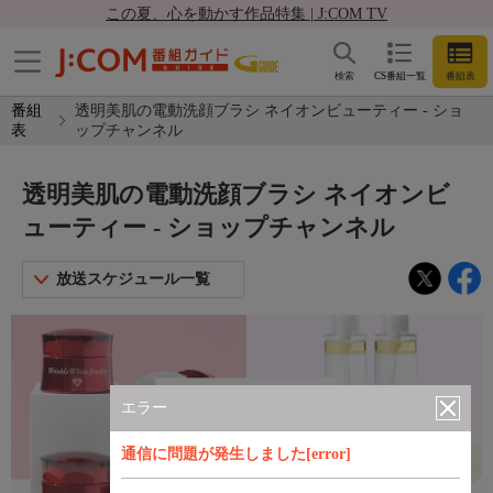
この夏、心を動かす作品特集 | J:COM TV
検索
CS番組一覧
番組表
番組
透明美肌の電動洗顔ブラシ ネイオンビューティー - ショ
表
ップチャンネル
透明美肌の電動洗顔ブラシ ネイオンビ
ューティー - ショップチャンネル
放送スケジュール一覧
エラー
通信に問題が発生しました[error]