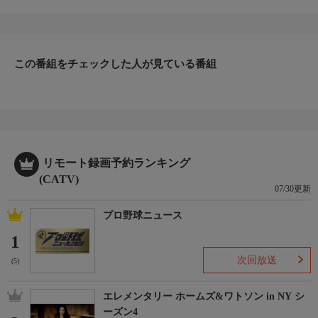
ファッション、ビューティー、ホームグッズ、グルメなど、バイ
ヤーが厳選した商品を24時間ご紹介。世界中の逸品に出会う喜び
を生放送ならではの臨場感と一緒にお楽しみください。
＊ライブ放送につき、番組および商品内容に変更が生じる場合も
この番組をチェックした人が見ている番組
ございます。
ＨＰ：https://www.shopch.jp
リモート録画予約ランキング
(CATV)
07/30更新
プロ野球ニュース
1
次回放送
(5)
エレメンタリー ホームズ&ワトソン in NY シ
ーズン4