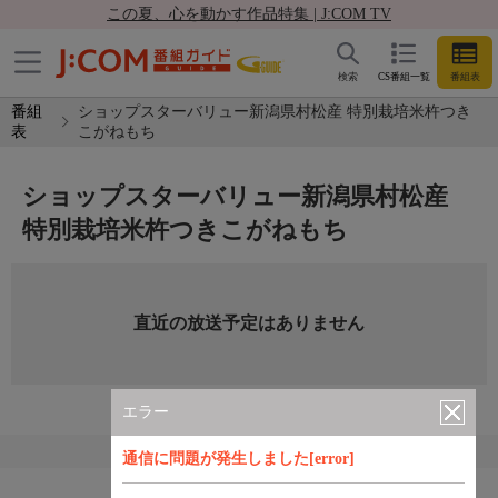
この夏、心を動かす作品特集 | J:COM TV
検索
CS番組一覧
番組表
番組
ショップスターバリュー新潟県村松産 特別栽培米杵つき
表
こがねもち
ショップスターバリュー新潟県村松産
特別栽培米杵つきこがねもち
直近の放送予定はありません
エラー
通信に問題が発生しました[error]