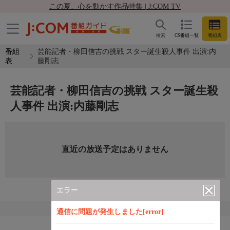
この夏、心を動かす作品特集 | J:COM TV
検索
CS番組一覧
番組表
番組
芸能記者・柳田信吉の挑戦 スター誕生殺人事件 出演:内
表
藤剛志
芸能記者・柳田信吉の挑戦 スター誕生殺
人事件 出演:内藤剛志
直近の放送予定はありません
エラー
通信に問題が発生しました[error]