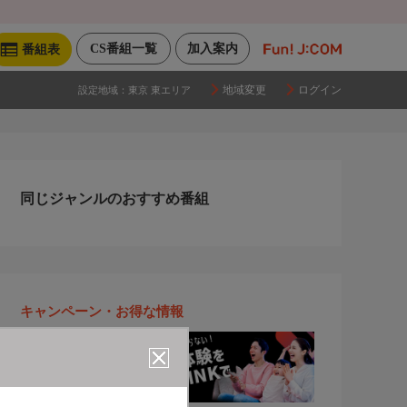
CS番組一覧
加入案内
番組表
地域変更
ログイン
設定地域：
東京 東エリア
同じジャンルのおすすめ番組
キャンペーン・お得な情報