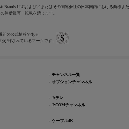
iVo Brands LLCおよび／またはその関連会社の日本国内における商標
材の無断複写・転載を禁じます。
、テレビ番組の公式情報である
スにのみ表記が許されているマークです。
チャンネル一覧
オプションチャンネル
J:テレ
J:COMチャンネル
ケーブル4K