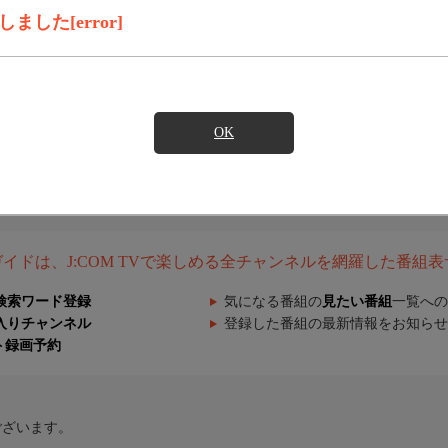
した[error]
OK
組ガイドは、J:COM TVで楽しめる全チャンネルを網羅した番組
検索ワード登録
気になる番組の
見たい番組
一覧への
入りチャンネル
登録した番組の最新情報をお知らせ
ト録画予約
ございます。