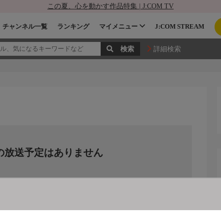
この夏、心を動かす作品特集 | J:COM TV
チャンネル一覧
ランキング
マイメニュー
J:COM STREAM
詳細検索
の放送予定はありません