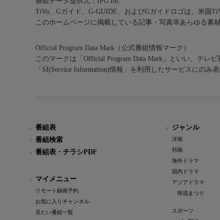
番組データ提供元：IPG Inc.
TiVo、Gガイド、G-GUIDE、およびGガイドロゴは、米国T
このホームページに掲載している記事・写真等あらゆる素
Official Program Data Mark（公式番組情報マーク）
このマークは「Official Program Data Mark」といい
「SI(Service Information)情報」を利用したサービ
番組表
ジャンル
番組検索
洋画
邦画
番組表・チラシPDF
海外ドラマ
国内ドラマ
マイメニュー
アジアドラマ
リモート録画予約
韓流まつり
お気に入りチャンネル
スポーツ
見たい番組一覧