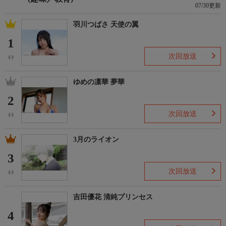
07/30更新
羽川つばさ 天使の翼
1
次回放送
(-)
ゆめの凛華 夢華
2
次回放送
(-)
3月のライオン
3
次回放送
(-)
吉田優花 清純プリンセス
4