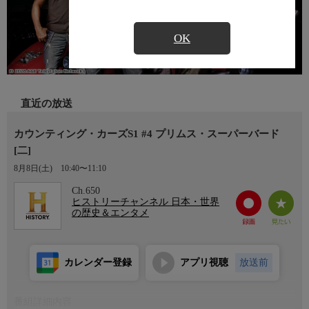
OK
直近の放送
カウンティング・カーズS1 #4 プリムス・スーパーバード
[二]
8月8日(土)
10:40〜11:10
Ch.650
ヒストリーチャンネル 日本・世界
の歴史＆エンタメ
カレンダー登録
アプリ視聴
放送前
番組詳細内容