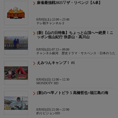
麻雀最強戦2025▽ザ・リベンジ【A卓】
8月8日(土) 22:00～23:40
テレ朝チャンネル２
[新]【山の日特集】ちょっと山頂へ〜絶景！ニ
ッポン低山紀行 弥彦山・高川山
8月9日(日) 07:15～09:00
チャンネル銀河 歴史ドラマ・サスペンス・日本のうた
えみつんキャンプ！ #1
8月9日(日) 12:00～12:30
MONDOTV HD
[新]のべ竿ノトビラ 5 高橋哲也×福江島の海
8月9日(日) 21:00～22:00
釣りビジョンHD