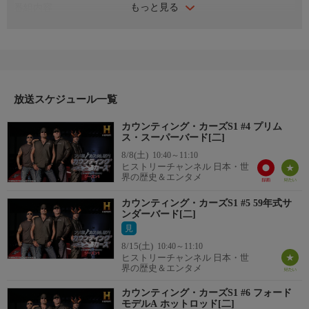
もっと見る
番組内容
ダニーはバーガーショップの駐車場で超レア車のプリムス・スー
パーバードを見つけ、ドライブスルーにケヴィンを置き去りに。
その後、初めてボートのカスタム依頼が舞い込むが、困難な任務
を完了できるのか？また、ダニーは三輪バイクフレームのカスタ
マイズで、自らのルールを破ることになる。
放送スケジュール一覧
カウンティング・カーズS1 #4 プリム
ス・スーパーバード[二]
8/8(土)
10:40～11:10
ヒストリーチャンネル 日本・世
界の歴史＆エンタメ
カウンティング・カーズS1 #5 59年式サ
ンダーバード[二]
見
8/15(土)
10:40～11:10
ヒストリーチャンネル 日本・世
界の歴史＆エンタメ
カウンティング・カーズS1 #6 フォード
モデルA ホットロッド[二]