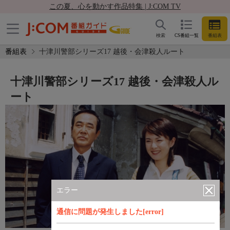
この夏、心を動かす作品特集 | J:COM TV
検索
CS番組一覧
番組表
番組表
十津川警部シリーズ17 越後・会津殺人ルート
十津川警部シリーズ17 越後・会津殺人ル
ート
エラー
通信に問題が発生しました[error]