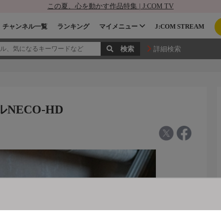
この夏、心を動かす作品特集 | J:COM TV
チャンネル一覧
ランキング
マイメニュー
J:COM STREAM
詳細検索
NECO-HD