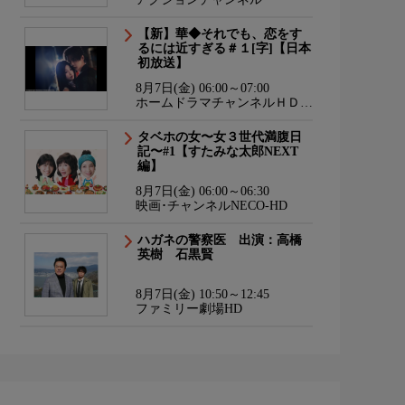
【新】華◆それでも、恋をす
るには近すぎる＃１[字]【日本
初放送】
8月7日(金) 06:00～07:00
ホームドラマチャンネルＨＤ
韓流・時代劇・国内ドラマ
タベホの女〜女３世代満腹日
記〜#1【すたみな太郎NEXT
編】
8月7日(金) 06:00～06:30
映画･チャンネルNECO-HD
ハガネの警察医 出演：高橋
英樹 石黒賢
8月7日(金) 10:50～12:45
ファミリー劇場HD