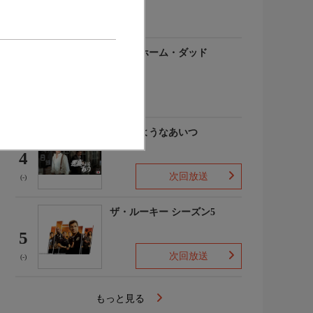
(-)
アットホーム・ダッド
3
(-)
悪魔のようなあいつ
4
次回放送
(-)
ザ・ルーキー シーズン5
5
次回放送
(-)
もっと見る