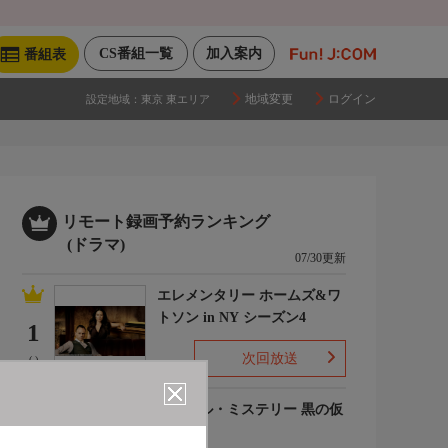
CS番組一覧
加入案内
番組表
地域変更
ログイン
設定地域：
東京 東エリア
リモート録画予約ランキング
(ドラマ)
07/30更新
エレメンタリー ホームズ&ワ
トソン in NY シーズン4
1
次回放送
(-)
ルーヴル・ミステリー 黒の仮
面
2