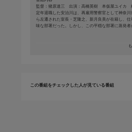
監督：猪原達三 出演：高橋英樹 本仮屋ユイカ 
定年退職した安治川は、再雇用警察官として神奈川
ら左遷された室長・芝隆之、新月良美が在籍し、仕
味な部署だった。しかし、この平穏な部署に蒸発者
この番組をチェックした人が見ている番組