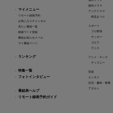
海外ドラマ
国内ドラマ
マイメニュー
アジアドラマ
リモート録画予約
韓流まつり
お気に入りチャンネル
スポーツ
見たい番組一覧
プロ野球
検索ワード登録
サッカー
番組お知らせメール
ゴルフ
マイ番組ページ
テニス
ランキング
アニメ・キッズ
ディズニー
特集一覧
音楽
フォトインタビュー
エンタメ
生活・趣味・教養
アダルト
番組表ヘルプ
リモート録画予約ガイド