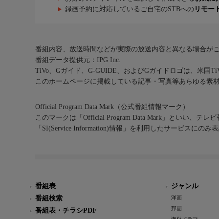
録画予約に対応しているご自宅のSTBへの
リモー
番組内容、放送時間などが実際の放送内容と異なる場合が
番組データ提供元：IPG Inc.
TiVo、Gガイド、G-GUIDE、およびGガイドロゴは、米国T
このホームページに掲載している記事・写真等あらゆる素
Official Program Data Mark（公式番組情報マーク）
このマークは「Official Program Data Mark」といい
「SI(Service Information)情報」を利用したサービ
番組表
ジャンル
番組検索
洋画
邦画
番組表・チラシPDF