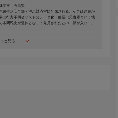
林泰文 石黒賢
県警生活安全部・消息対応室に配属される。そこは県警か
事は行方不明者リストのデータ化、部屋は元倉庫という地
の本間雅史が遺体となって発見されたとの一報が入り…。
もっと見る