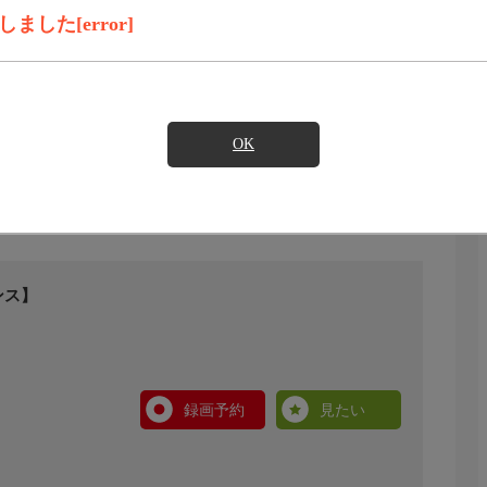
した[error]
OK
ンス】
録画予約
見たい