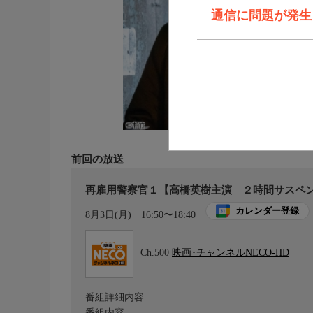
通信に問題が発生しま
前回の放送
再雇用警察官１【高橋英樹主演 ２時間サスペ
カレンダー登録
8月3日(月)
16:50〜18:40
Ch.500
映画･チャンネルNECO-HD
番組詳細内容
番組内容