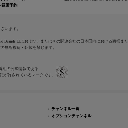
ト録画予約
ございます。
iVo Brands LLCおよび／またはその関連会社の日本国内における商標
材の無断複写・転載を禁じます。
、テレビ番組の公式情報である
スにのみ表記が許されているマークです。
チャンネル一覧
オプションチャンネル