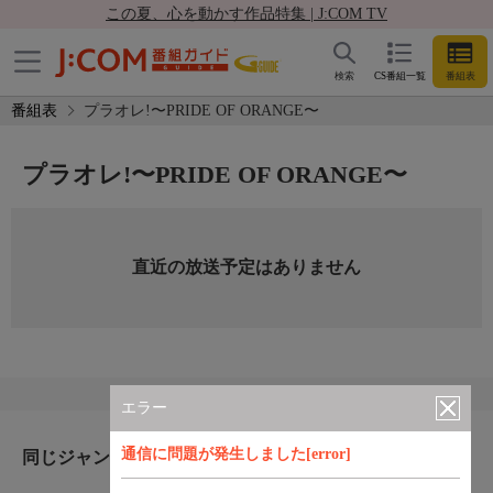
この夏、心を動かす作品特集 | J:COM TV
検索
CS番組一覧
番組表
番組表
プラオレ!〜PRIDE OF ORANGE〜
プラオレ!〜PRIDE OF ORANGE〜
直近の放送予定はありません
エラー
通信に問題が発生しました[error]
同じジャンルのおすすめ番組