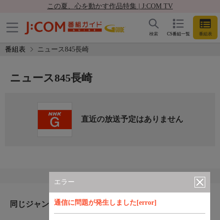
この夏、心を動かす作品特集 | J:COM TV
検索
CS番組一覧
番組表
番組表
ニュース845長崎
ニュース845長崎
直近の放送予定はありません
エラー
通信に問題が発生しました[error]
同じジャンルのおすすめ番組