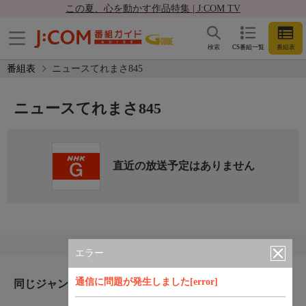
この夏、心を動かす作品特集 | J:COM TV
検索
CS番組一覧
番組表
番組表
ニュースてれまさ845
ニュースてれまさ845
直近の放送予定はありません
エラー
通信に問題が発生しました[error]
同じジャンルのおすすめ番組