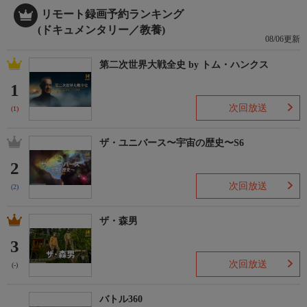
リモート録画予約ランキング
(ドキュメンタリー／教養)
08/06更新
第二次世界大戦全史 by トム・ハンクス
1
次回放送
(1)
ザ・ユニバース〜宇宙の歴史〜S6
2
次回放送
(2)
ザ・森男
3
次回放送
(-)
バトル360