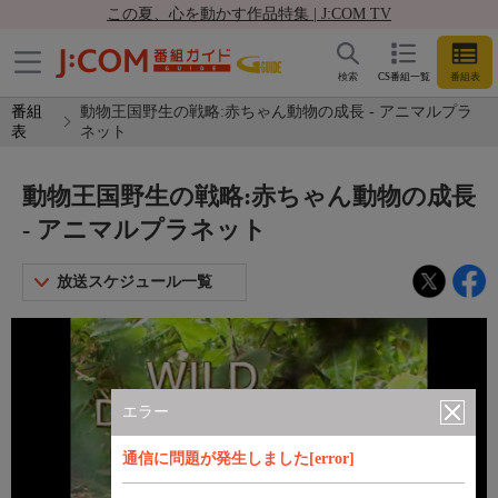
この夏、心を動かす作品特集 | J:COM TV
検索
CS番組一覧
番組表
番組
動物王国野生の戦略:赤ちゃん動物の成長 - アニマルプラ
表
ネット
動物王国野生の戦略:赤ちゃん動物の成長
- アニマルプラネット
放送スケジュール一覧
エラー
通信に問題が発生しました[error]