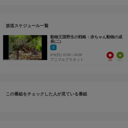
目では遠くにいる敵を見つけられず、幼く弱い者は常に危険にさ
らされている。無事に大人になるには、親の手厚い保護と数々の
幸運に恵まれなければならない。そんな野生動物の子どもや次の
世代を残すための苦労を描く。ヒョウやライオン、野生のイヌ、
ミナミアフリカオットセイの子どもたちの前には、学ぶべき多く
放送スケジュール一覧
のことがある長い道が続いている。
動物王国野生の戦略：赤ちゃん動物の成
長(二)
見
8/9(日)
03:00～04:00
アニマルプラネット
この番組をチェックした人が見ている番組