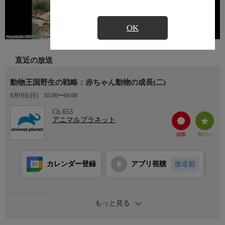
OK
直近の放送
動物王国野生の戦略：赤ちゃん動物の成長(二)
8月9日(日)
03:00〜04:00
Ch.653
アニマルプラネット
カレンダー登録
アプリ視聴
放送前
番組詳細内容
もっと見る
番組詳細
野生の中で大人まで成長することは至難の業だ。ビーズのような