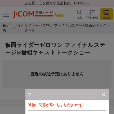
この夏、心を動かす作品特集 | J:COM TV
検索
CS番組一覧
番組表
番組
仮面ライダーゼロワン ファイナルステージ&番組キャスト
表
トークショー
仮面ライダーゼロワン ファイナルステ
ージ&番組キャストトークショー
直近の放送予定はありません
エラー
通信に問題が発生しました[error]