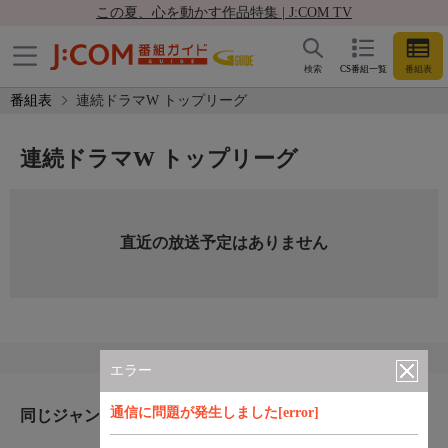
この夏、心を動かす作品特集 | J:COM TV
検索
CS番組一覧
番組表
番組表
連続ドラマW トップリーグ
連続ドラマW トップリーグ
直近の放送予定はありません
エラー
通信に問題が発生しました[error]
同じジャンルのおすすめ番組