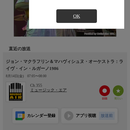
OK
直近の放送
ジョン・マクラフリン＆マハヴィシュヌ・オーケストラ：ラ
イヴ・イン・ルガーノ1986
8月14日(金)
07:05〜08:00
Ch.355
ミュージック・エア
カレンダー登録
アプリ視聴
放送前