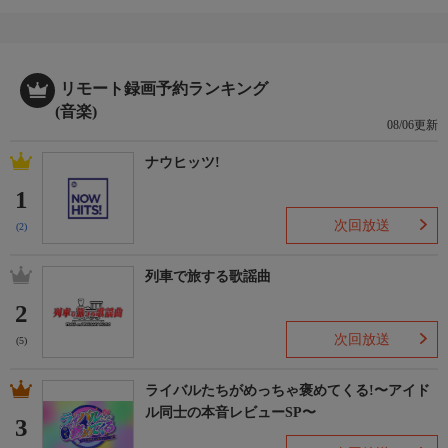
リモート録画予約ランキング
(音楽)
08/06更新
ナウヒッツ!
1
次回放送
(2)
列車で旅する歌謡曲
2
次回放送
(5)
ライバルたちがめっちゃ褒めてくる!〜アイド
ル同士の本音レビューSP〜
3