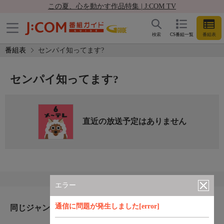
この夏、心を動かす作品特集 | J:COM TV
検索
CS番組一覧
番組表
番組表
センパイ知ってます?
センパイ知ってます?
直近の放送予定はありません
エラー
通信に問題が発生しました[error]
同じジャンルのおすすめ番組