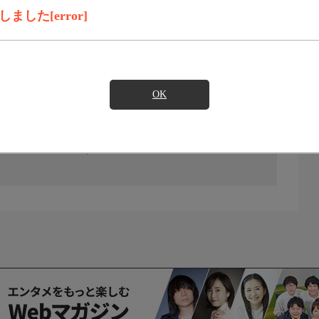
した[error]
OK
の放送予定はありません