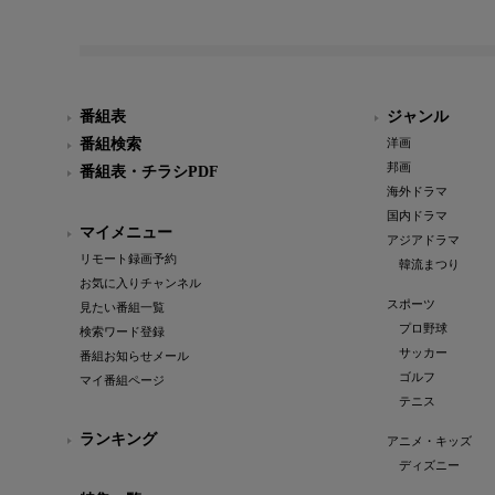
番組表
ジャンル
番組検索
洋画
邦画
番組表・チラシPDF
海外ドラマ
国内ドラマ
マイメニュー
アジアドラマ
リモート録画予約
韓流まつり
お気に入りチャンネル
スポーツ
見たい番組一覧
プロ野球
検索ワード登録
サッカー
番組お知らせメール
ゴルフ
マイ番組ページ
テニス
ランキング
アニメ・キッズ
ディズニー