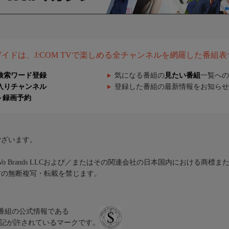
組ガイドは、J:COM TVで楽しめる全チャンネルを網羅した番組
検索ワード登録
気になる番組の
見たい番組
一覧への
入りチャンネル
登録した番組の最新情報をお知らせ
ト録画予約
ございます。
iVo Brands LLCおよび／またはその関連会社の日本国内における商標
材の無断複写・転載を禁じます。
、テレビ番組の公式情報である
スにのみ表記が許されているマークです。