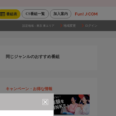
CS番組一覧
加入案内
番組表
地域変更
ログイン
設定地域：
東京 東エリア
同じジャンルのおすすめ番組
キャンペーン・お得な情報