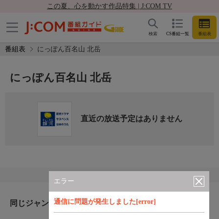
この夏、心を動かす作品特集 | J:COM TV
検索
CS番組一覧
番組表
番組表
にっぽん百名山 北岳
にっぽん百名山 北岳
直近の放送予定はありません
エラー
通信に問題が発生しました[error]
同じジャンルのおすすめ番組