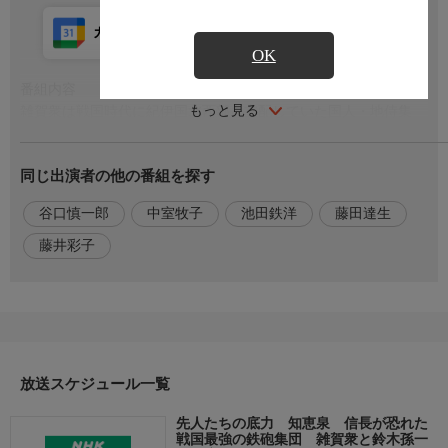
カレンダー登録
アプリ視聴
放送前
OK
番組内容
もっと見る
雑賀衆は戦国時代に紀伊国北西部を支配していた国人・地侍集
団。農業のほか交易と海運を生業としていたため、南蛮の情報に
も精通。いち早く鉄砲生産に乗り出し、それを武器に傭兵業を事
同じ出演者の他の番組を探す
業の柱にすえる。後の軍記物語などで有名な鈴木孫一率いるスゴ
腕のスナイパーを養成。そのスナイパーが1人5丁の鉄砲を持ち、
谷口慎一郎
中室牧子
池田鉄洋
藤田達生
それを連続発射できるよう専門のアシスタントをそろえた。大軍
を率いた信長自身も負傷。小集団の組織力の勝利だった。
藤井彩子
出演者
【出演】中室牧子，池田鉄洋，藤田達生，【司会】藤井彩子，
【語り】谷口慎一郎
放送スケジュール一覧
先人たちの底力 知恵泉 信長が恐れた
戦国最強の鉄砲集団 雑賀衆と鈴木孫一