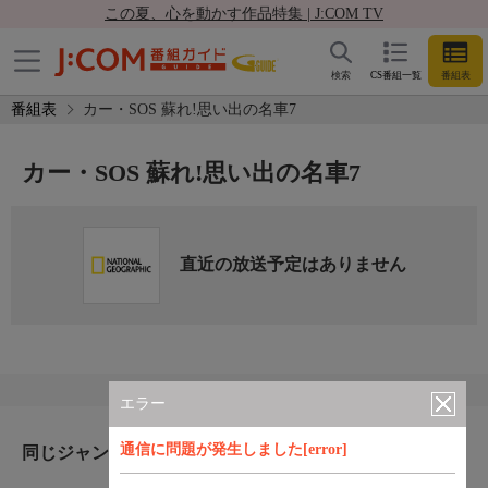
この夏、心を動かす作品特集 | J:COM TV
検索
CS番組一覧
番組表
番組表
カー・SOS 蘇れ!思い出の名車7
カー・SOS 蘇れ!思い出の名車7
直近の放送予定はありません
エラー
通信に問題が発生しました[error]
同じジャンルのおすすめ番組