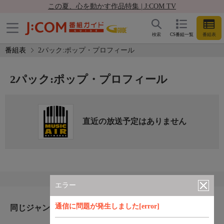
この夏、心を動かす作品特集 | J:COM TV
検索
CS番組一覧
番組表
番組表
2パック:ポップ・プロフィール
2パック:ポップ・プロフィール
直近の放送予定はありません
エラー
通信に問題が発生しました[error]
同じジャンルのおすすめ番組