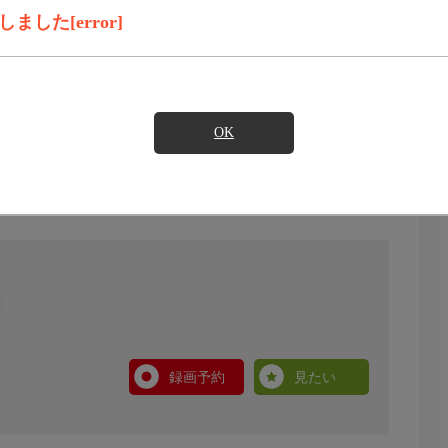
した[error]
OK
録画予約
見たい