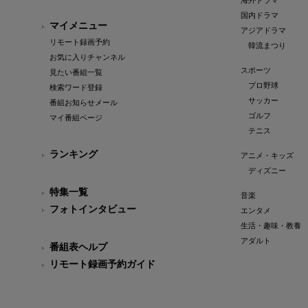
海外ドラマ
国内ドラマ
マイメニュー
アジアドラマ
リモート録画予約
韓流まつり
お気に入りチャンネル
スポーツ
見たい番組一覧
プロ野球
検索ワード登録
サッカー
番組お知らせメール
ゴルフ
マイ番組ページ
テニス
ランキング
アニメ・キッズ
ディズニー
特集一覧
音楽
フォトインタビュー
エンタメ
生活・趣味・教養
アダルト
番組表ヘルプ
リモート録画予約ガイド