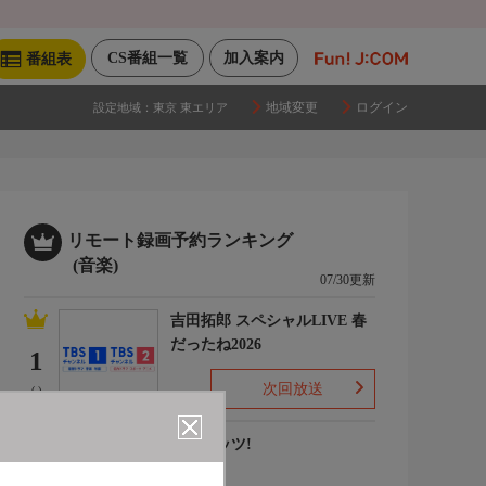
CS番組一覧
加入案内
番組表
地域変更
ログイン
設定地域：
東京 東エリア
リモート録画予約ランキング
(音楽)
07/30更新
吉田拓郎 スペシャルLIVE 春
だったね2026
1
次回放送
(-)
ナウヒッツ!
2