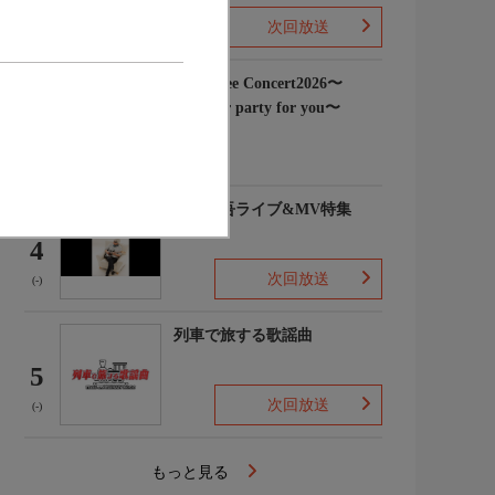
次回放送
(3)
Rain Tree Concert2026〜
Summer party for you〜
3
(-)
浜田省吾ライブ&MV特集
4
次回放送
(-)
列車で旅する歌謡曲
5
次回放送
(-)
もっと見る