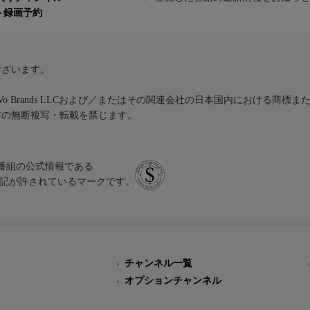
ト録画予約
ございます。
iVo Brands LLCおよび／またはその関連会社の日本国内における商標
材の無断複写・転載を禁じます。
、テレビ番組の公式情報である
スにのみ表記が許されているマークです。
チャンネル一覧
オプションチャンネル