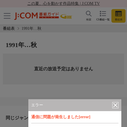
この夏、心を動かす作品特集 | J:COM TV
検索
CS番組一覧
番組表
番組表
1991年…秋
1991年…秋
直近の放送予定はありません
エラー
通信に問題が発生しました[error]
同じジャンルのおすすめ番組