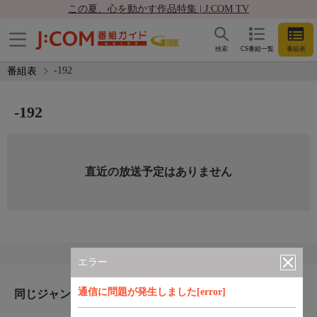
この夏、心を動かす作品特集 | J:COM TV
検索
CS番組一覧
番組表
-192
番組表
-192
直近の放送予定はありません
エラー
通信に問題が発生しました[error]
同じジャンルのおすすめ番組