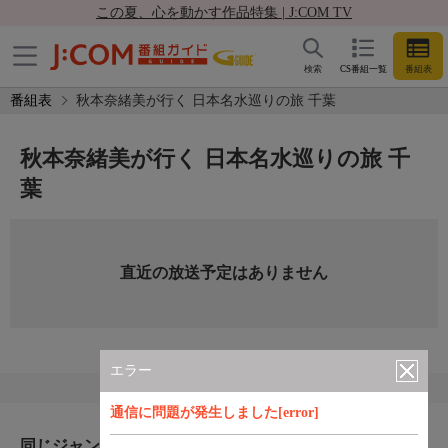
この夏、心を動かす作品特集 | J:COM TV
検索
CS番組一覧
番組表
番組表
秋本奈緒美が行く 日本名水巡りの旅 千葉
秋本奈緒美が行く 日本名水巡りの旅 千
葉
直近の放送予定はありません
エラー
通信に問題が発生しました[error]
同じジャンルのおすすめ番組