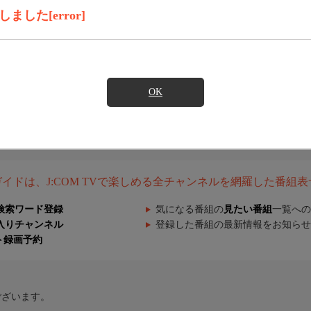
した[error]
OK
組ガイドは、J:COM TVで楽しめる全チャンネルを網羅した番組
検索ワード登録
気になる番組の
見たい番組
一覧への
入りチャンネル
登録した番組の最新情報をお知らせ
ト録画予約
ございます。