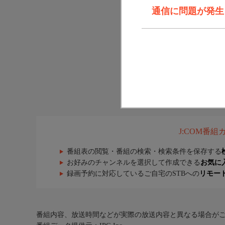
通信に問題が発生しま
J:COM番
番組表の閲覧・番組の検索・検索条件を保存する
お好みのチャンネルを選択して作成できる
お気に
録画予約に対応しているご自宅のSTBへの
リモー
番組内容、放送時間などが実際の放送内容と異なる場合が