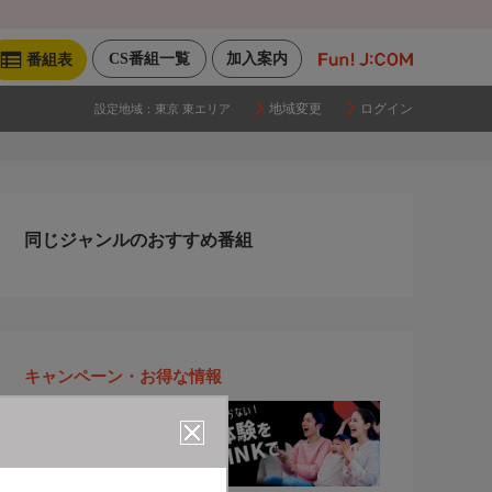
CS番組一覧
加入案内
番組表
地域変更
ログイン
設定地域：
東京 東エリア
同じジャンルのおすすめ番組
キャンペーン・お得な情報