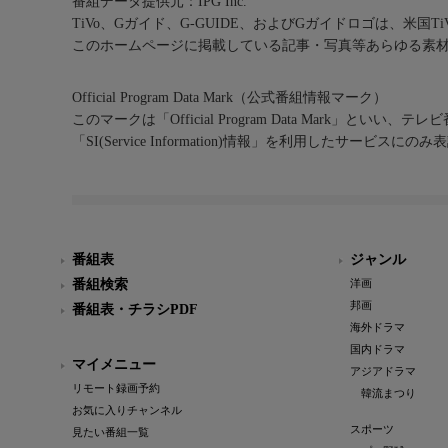
番組データ提供元：IPG Inc.
TiVo、Gガイド、G-GUIDE、およびGガイドロゴは、米国T
このホームページに掲載している記事・写真等あらゆる素
Official Program Data Mark（公式番組情報マーク）
このマークは「Official Program Data Mark」といい
「SI(Service Information)情報」を利用したサービ
番組表
ジャンル
番組検索
洋画
邦画
番組表・チラシPDF
海外ドラマ
国内ドラマ
マイメニュー
アジアドラマ
リモート録画予約
韓流まつり
お気に入りチャンネル
スポーツ
見たい番組一覧