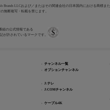
iVo Brands LLCおよび／またはその関連会社の日本国内における商標
材の無断複写・転載を禁じます。
、テレビ番組の公式情報である
スにのみ表記が許されているマークです。
チャンネル一覧
オプションチャンネル
J:テレ
J:COMチャンネル
ケーブル4K