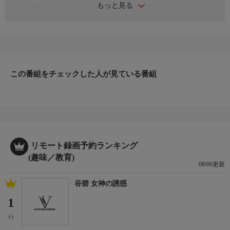
もっと見る
番組詳細
デイブは小さい頃からオモチャのホットウィールを分解してオリ
ジナルの車を作ったりしてきた。そしてこの仕事を初めて20年以
上。そろそろコンセプトカーをいちからデザインしたいと思い始
めた。様々な人が関わる一大プロジェクトになりそうだ。デイブ
のデザインスキルが試される。
この番組をチェックした人が見ている番組
リモート録画予約ランキング
(趣味／教育)
08/06更新
谷碧 女神の誘惑
1
(-)