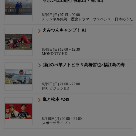
ッポン低山紀行 弥彦山・高川山
8月9日(日) 07:15～09:00
チャンネル銀河 歴史ドラマ・サスペンス・日本のうた
えみつんキャンプ！ #1
8月9日(日) 12:00～12:30
MONDOTV HD
[新]のべ竿ノトビラ 5 高橋哲也×福江島の海
8月9日(日) 21:00～22:00
釣りビジョンHD
嵐と松本 #249
8月10日(月) 20:00～21:00
スポーツライブ＋