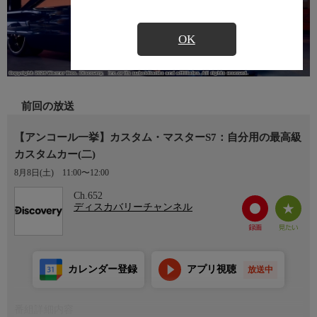
OK
前回の放送
【アンコール一挙】カスタム・マスターS7：自分用の最高級
カスタムカー(二)
8月8日(土)
11:00〜12:00
Ch.652
ディスカバリーチャンネル
カレンダー登録
アプリ視聴
放送中
番組詳細内容