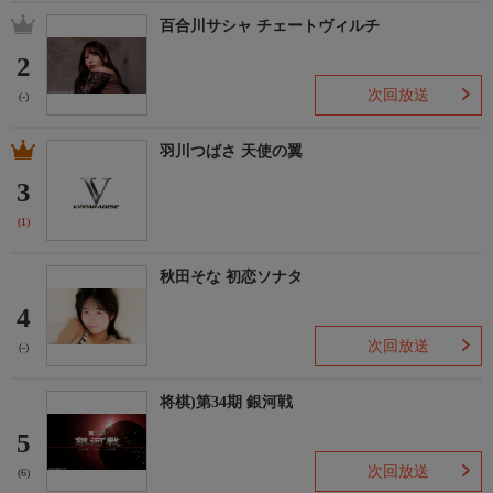
百合川サシャ チェートヴィルチ
2
次回放送
(-)
羽川つばさ 天使の翼
3
(1)
秋田そな 初恋ソナタ
4
次回放送
(-)
将棋)第34期 銀河戦
5
次回放送
(6)