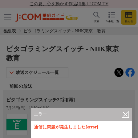
この夏、心を動かす作品特集 | J:COM TV
検索
CS番組一覧
番組表
番組表
ピタゴラミングスイッチ - NHK東京 教育
ピタゴラミングスイッチ - NHK東京
教育
放送スケジュール一覧
前回の放送
ピタゴラミングスイッチ2[字][再]
7月26日(日)
16:10〜16:30
エラー
Ch.2
NHK東京 教育
通信に問題が発生しました[error]