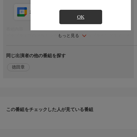
カレンダー登録
アプリ視聴
放送中
OK
番組内容
もっと見る
ピタゴラ＋プログラミング、その名も「ピタゴラミングスイッチ
2」 プログラミング的思考を育むスペシャル番組の第2弾を放送
します！
同じ出演者の他の番組を探す
出演者
徳田章
【語り】徳田章
この番組をチェックした人が見ている番組