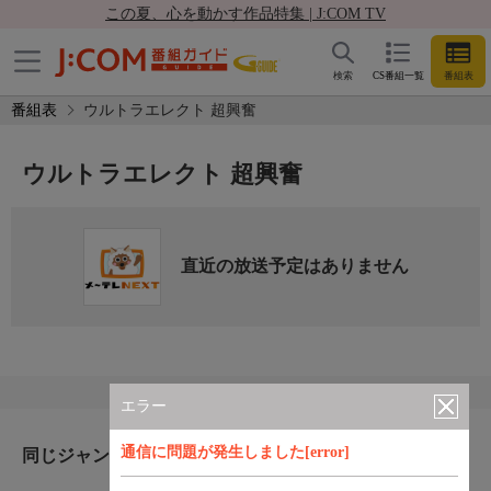
この夏、心を動かす作品特集 | J:COM TV
検索
CS番組一覧
番組表
番組表
ウルトラエレクト 超興奮
ウルトラエレクト 超興奮
直近の放送予定はありません
エラー
通信に問題が発生しました[error]
同じジャンルのおすすめ番組