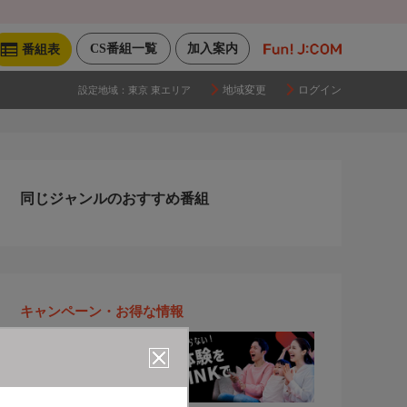
CS番組一覧
加入案内
番組表
地域変更
ログイン
設定地域：
東京 東エリア
同じジャンルのおすすめ番組
キャンペーン・お得な情報