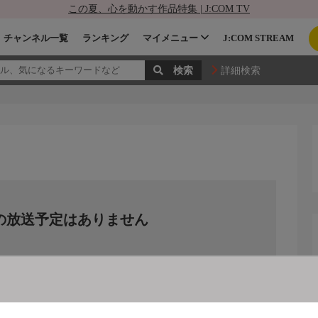
この夏、心を動かす作品特集 | J:COM TV
チャンネル一覧
ランキング
マイメニュー
J:COM STREAM
詳細検索
の放送予定はありません