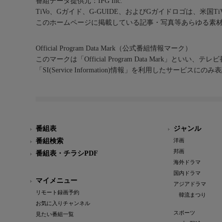
番組データ提供元：IPG Inc.
TiVo、Gガイド、G-GUIDE、およびGガイドロゴは、米国T
このホームページに掲載している記事・写真等あらゆる素
Official Program Data Mark（公式番組情報マーク）
このマークは「Official Program Data Mark」といい
「SI(Service Information)情報」を利用したサービ
番組表
ジャンル
番組検索
洋画
邦画
番組表・チラシPDF
海外ドラマ
国内ドラマ
マイメニュー
アジアドラマ
リモート録画予約
韓流まつり
お気に入りチャンネル
スポーツ
見たい番組一覧