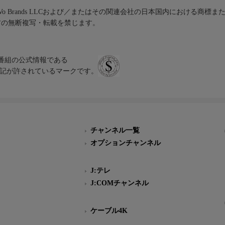
iVo Brands LLCおよび／またはその関連会社の日本国内における商標
材の無断複写・転載を禁じます。
、テレビ番組の公式情報である
スにのみ表記が許されているマークです。
チャンネル一覧
オプションチャンネル
J:テレ
J:COMチャンネル
ケーブル4K