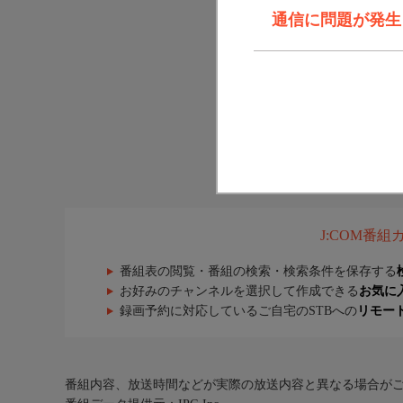
通信に問題が発生しま
J:COM番
番組表の閲覧・番組の検索・検索条件を保存する
お好みのチャンネルを選択して作成できる
お気に
録画予約に対応しているご自宅のSTBへの
リモー
番組内容、放送時間などが実際の放送内容と異なる場合が