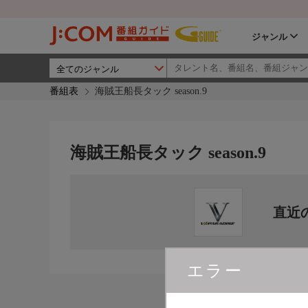
ジャンル
番組表
海賊王船長タック season.9
海賊王船長タック season.9
直近
エラー