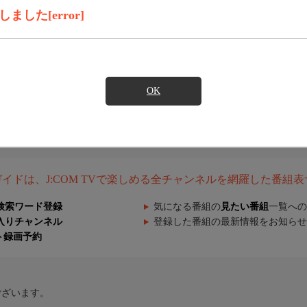
した[error]
OK
組ガイドは、J:COM TVで楽しめる全チャンネルを網羅した番組
検索ワード登録
気になる番組の
見たい番組
一覧への
入りチャンネル
登録した番組の最新情報をお知らせ
ト録画予約
ございます。