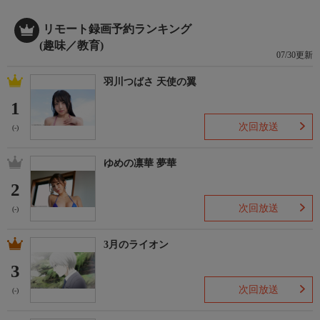
リモート録画予約ランキング
(趣味／教育)
07/30更新
羽川つばさ 天使の翼
1
次回放送
(-)
ゆめの凛華 夢華
2
次回放送
(-)
3月のライオン
3
次回放送
(-)