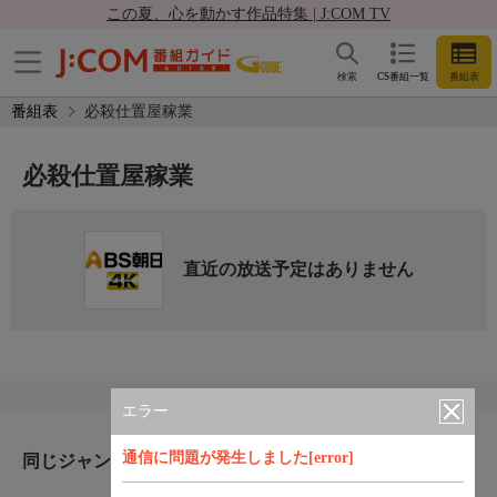
この夏、心を動かす作品特集 | J:COM TV
検索
CS番組一覧
番組表
番組表
必殺仕置屋稼業
必殺仕置屋稼業
直近の放送予定はありません
エラー
通信に問題が発生しました[error]
同じジャンルのおすすめ番組