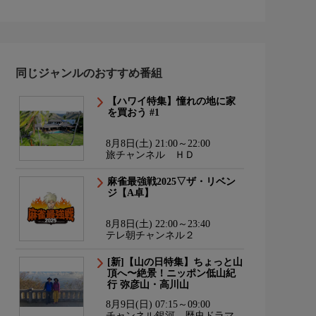
同じジャンルのおすすめ番組
【ハワイ特集】憧れの地に家
を買おう #1
8月8日(土) 21:00～22:00
旅チャンネル ＨＤ
麻雀最強戦2025▽ザ・リベン
ジ【A卓】
8月8日(土) 22:00～23:40
テレ朝チャンネル２
[新]【山の日特集】ちょっと山
頂へ〜絶景！ニッポン低山紀
行 弥彦山・高川山
8月9日(日) 07:15～09:00
チャンネル銀河 歴史ドラマ・