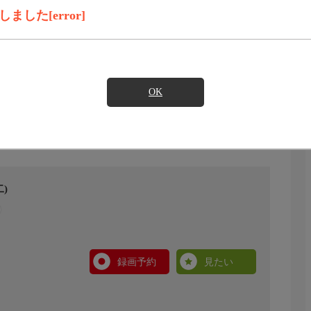
した[error]
OK
)
録画予約
見たい