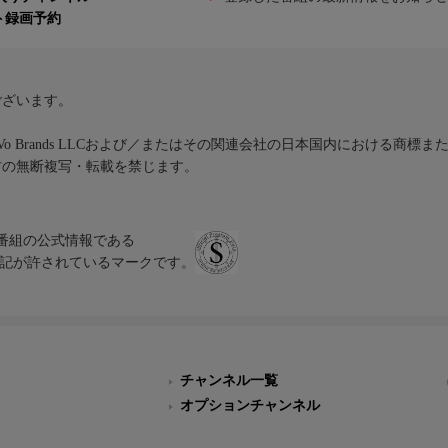
ト録画予約
ございます。
iVo Brands LLCおよび／またはその関連会社の日本国内における商標
材の無断複写・転載を禁じます。
、テレビ番組の公式情報である
スにのみ表記が許されているマークです。
チャンネル一覧
オプションチャンネル