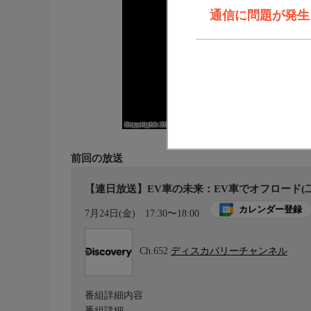
通信に問題が発生しま
前回の放送
【連日放送】EV車の未来：EV車でオフロード(二
カレンダー登録
7月24日(金)
17:30〜18:00
Ch.652
ディスカバリーチャンネル
番組詳細内容
番組詳細