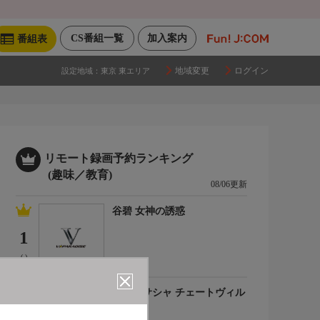
CS番組一覧
加入案内
番組表
地域変更
ログイン
設定地域：
東京 東エリア
リモート録画予約ランキング
(趣味／教育)
08/06更新
谷碧 女神の誘惑
1
(-)
百合川サシャ チェートヴィル
チ
2