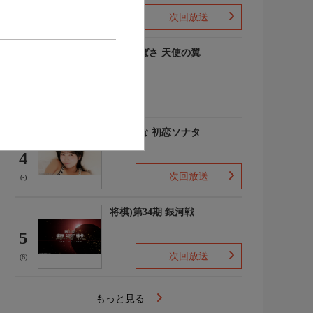
次回放送
(-)
羽川つばさ 天使の翼
3
(1)
秋田そな 初恋ソナタ
4
次回放送
(-)
将棋)第34期 銀河戦
5
次回放送
(6)
もっと見る