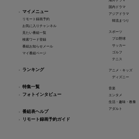
海外ドラマ
国内ドラマ
マイメニュー
アジアドラマ
リモート録画予約
韓流まつり
お気に入りチャンネル
スポーツ
見たい番組一覧
プロ野球
検索ワード登録
サッカー
番組お知らせメール
ゴルフ
マイ番組ページ
テニス
ランキング
アニメ・キッズ
ディズニー
特集一覧
音楽
フォトインタビュー
エンタメ
生活・趣味・教養
アダルト
番組表ヘルプ
リモート録画予約ガイド